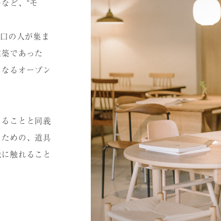
など、“モ
⼭⼝の⼈が集ま
建築であった
になるオープン
えることと同義
るための、道具
識に触れること