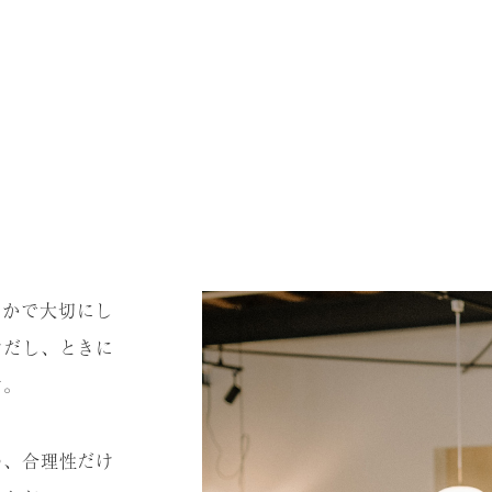
のなかで⼤切にし
けだし、ときに
す。
の、合理性だけ