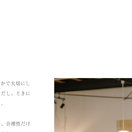
のなかで⼤切にし
けだし、ときに
す。
の、合理性だけ