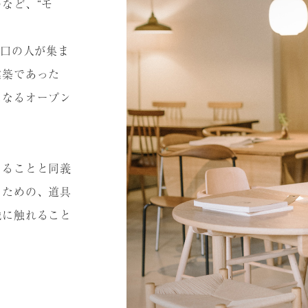
など、“モ
⼭⼝の⼈が集ま
建築であった
になるオープン
えることと同義
るための、道具
識に触れること