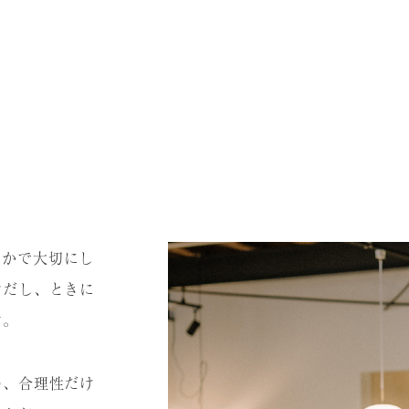
のなかで⼤切にし
けだし、ときに
す。
の、合理性だけ