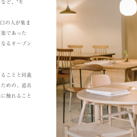
など、“モ
⼭⼝の⼈が集ま
建築であった
になるオープン
えることと同義
るための、道具
識に触れること