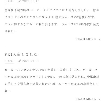
BLOG
2021.10.15
宮崎椅子製作所の ペーパーナイフソファ1Pを納品しました。 ⁡ 背が
クヴァドラのタンバリンハリンダル 座がラムースの2色使いです。⁡
パッと鮮やかなブルーが目を引きます。 ラムースは1980年代に発売
された…
READ MORE
PK1入荷しました。
BLOG
2021.01.23
カール・ハンセン&サン/PK1 が新しく入荷しました。 ポール・ケ
アホルムが初めてデザインしたPK1。 1955年に発表され、金属素材
の美しさを引き出す才能に長けた ポール・ケアホルムの典型として
知…
READ MORE